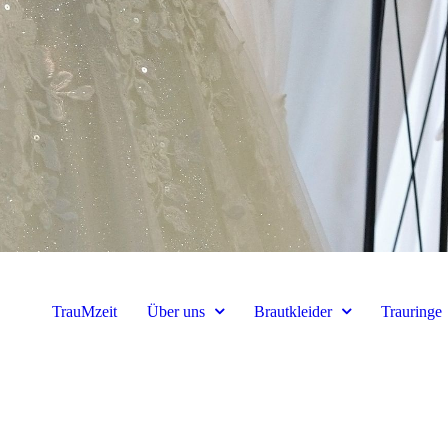
TrauMzeit
Über uns
Brautkleider
Trauringe